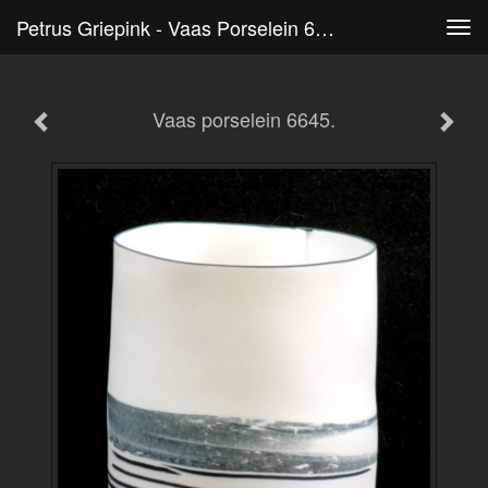
Petrus Griepink - Vaas Porselein 6645.
Tog
navi
Vaas porselein 6645.