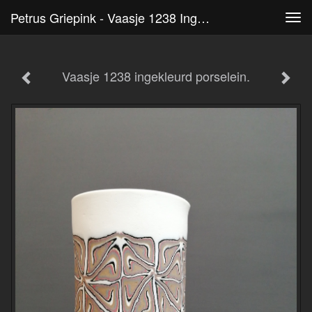
Petrus Griepink - Vaasje 1238 Ingekleurd Porselein.
Tog
navi
Vaasje 1238 ingekleurd porselein.